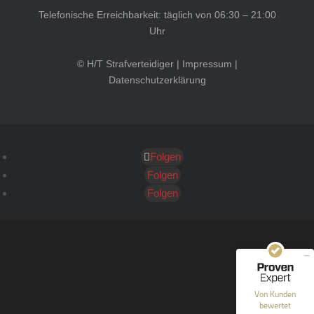
Telefonische Erreichbarkeit: täglich von 06:30 – 21:00
Uhr
© H/T Strafverteidiger |
Impressum
|
Datenschutzerklärung
Folgen
Kundenbewertungen und Erfahrungen zu
HT Strafverteidiger
Folgen
Folgen
SEHR GUT
100%
Empfehlungen auf
ProvenExpert.com
4,99 / 5,00
40
1.646
Bewertungen auf
Bewertungen von 12
Von Kunden
ProvenExpert.com
anderen Quellen
bewertet