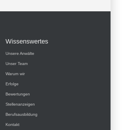
Wissenswertes
Unsere Anwälte
Unser Team
Warum wir
Erfolge
Kundenbewertungen und Erfahrungen zu
Bewertungen
HT Strafverteidiger
Stellenanzeigen
100%
SEHR GUT
Berufsausbildung
Empfehlungen auf
ProvenExpert.com
4,99 / 5,00
Kontakt