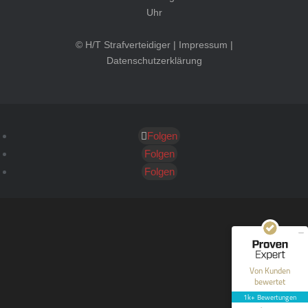
Uhr
© H/T Strafverteidiger |
Impressum
|
Datenschutzerklärung
Folgen
Kundenbewertungen und Erfahrungen zu
HT Strafverteidiger
Folgen
Folgen
SEHR GUT
100%
Empfehlungen auf
ProvenExpert.com
4,99 / 5,00
40
1.646
Bewertungen auf
Bewertungen von 12
Von Kunden
ProvenExpert.com
anderen Quellen
bewertet
1k+ Bewertungen
Blick aufs ProvenExpert-Profil werfen