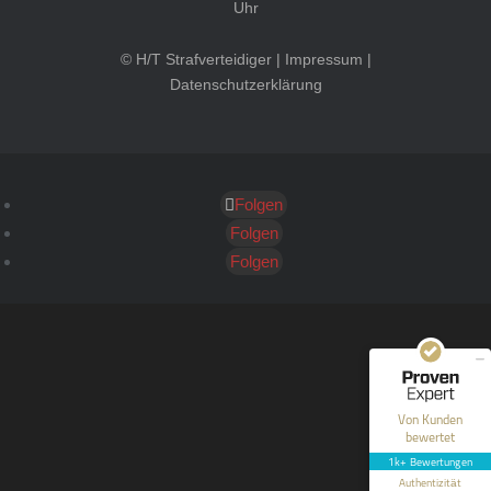
Uhr
© H/T Strafverteidiger |
Impressum
|
Datenschutzerklärung
Folgen
Kundenbewertungen und Erfahrungen zu
HT Strafverteidiger
Folgen
Folgen
SEHR GUT
100%
Empfehlungen auf
ProvenExpert.com
4,99 / 5,00
40
1.646
Bewertungen auf
Bewertungen von 12
Von Kunden
ProvenExpert.com
anderen Quellen
bewertet
1k+ Bewertungen
Blick aufs ProvenExpert-Profil werfen
Authentizität