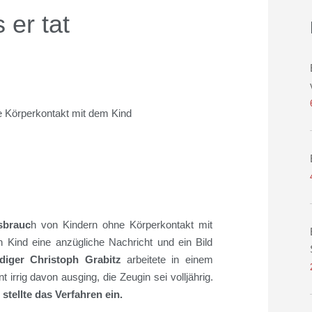
 er tat
 Körperkontakt mit dem Kind
sbrauc
h von Kindern ohne Körperkontakt mit
n Kind eine anzügliche Nachricht und
ein Bild
idiger Christoph
Grabitz
arbeitete in
einem
n
t
irrig
davon ausging, die Zeugin
sei
volljährig
.
stellte das Verfahren ein.