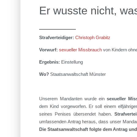
Er wusste nicht, was
Strafverteidiger:
Christoph Grabitz
Vorwurf:
sexueller Missbrauch
von Kindern ohne
Ergebnis:
Einstellung
Wo?
Staatsanwaltschaft Münster
Unserem Mandanten wurde
ein
sexueller Mis
dem Kind
vorgeworfen. Er soll
einem elfjährige
seines
Penis
e
s
übersendet haben
.
Strafverte
umfassenden
Antrag heraus, dass unser Manda
Die Staatsanwaltschaft folgte dem Antrag und 