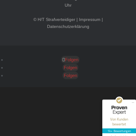
Uhr
© H/T Strafverteidiger |
Impressum
|
Datenschutzerklärung
Folgen
Kundenbewertungen und Erfahrungen zu
HT Strafverteidiger
Folgen
Folgen
SEHR GUT
100%
Empfehlungen auf
ProvenExpert.com
4,99 / 5,00
40
1.646
Bewertungen auf
Bewertungen von 12
Von Kunden
ProvenExpert.com
anderen Quellen
bewertet
1k+ Bewertungen
Blick aufs ProvenExpert-Profil werfen