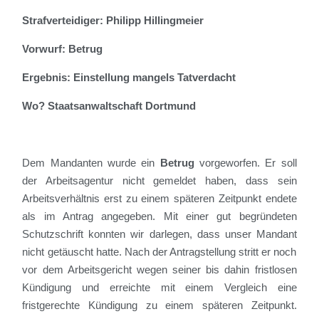
Strafverteidiger: Philipp Hillingmeier
Vorwurf: Betrug
Ergebnis: Einstellung mangels Tatverdacht
Wo? Staatsanwaltschaft Dortmund
Dem Mandanten wurde ein
B
etrug
vorgeworfen. Er soll
der Arbeitsagentur nicht gemeldet haben, dass sein
Arbeitsverhältnis erst zu einem späteren Zeitpunkt endete
als im Antrag angegeben
. Mit einer gut begründeten
Schutzschrift konnten wir
darlegen, dass unser Mandant
nicht getäuscht hatte
.
N
ach
der Antragstellung
stritt er
noch
vor dem Arbeitsgericht wegen seiner
bis dahin fristlosen
Kündigung
und
erreichte
mit
einem Vergleich
eine
fristgerechte Kündigung
zu einem späteren Zeitpunkt
.