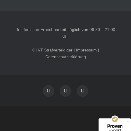
Telefonische Erreichbarkeit: täglich von 06:30 – 21:00
Uhr
© H/T Strafverteidiger |
Impressum
|
Datenschutzerklärung
Kundenbewertungen und Erfahrungen zu
HT Strafverteidiger
SEHR GUT
100%
Empfehlungen auf
ProvenExpert.com
4,99 / 5,00
40
1.646