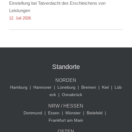
Einstellung bei Tatverdacht des Erschleichens von
Leistungen
12. Juli 2026
Standorte
NORDEN
Hamburg
|
Hannover
|
Lüneburg
|
Bremen
|
Kiel
|
Lüb
eck
|
Osnabrück
NRW / HESSEN
Dortmund
|
Essen
|
Münster
|
Bielefeld
|
Frankfurt am Main
OSTEN