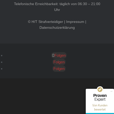
Telefonische Erreichbarkeit: täglich von 06:30 – 21:00
Uhr
© H/T Strafverteidiger |
Impressum
|
Datenschutzerklärung
Folgen
Kundenbewertungen und Erfahrungen zu
HT Strafverteidiger
Folgen
Folgen
SEHR GUT
100%
Empfehlungen auf
ProvenExpert.com
4,99 / 5,00
40
1.646
Bewertungen auf
Bewertungen von 12
Von Kunden
ProvenExpert.com
anderen Quellen
bewertet