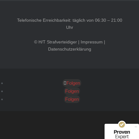
Telefonische Erreichbarkeit: täglich von 06:30 – 21:00
Uhr
© H/T Strafverteidiger |
Impressum
|
Datenschutzerklärung
Folgen
Kundenbewertungen und Erfahrungen zu
HT Strafverteidiger
Folgen
Folgen
SEHR GUT
100%
Empfehlungen auf
ProvenExpert.com
4,99 / 5,00
40
1.646