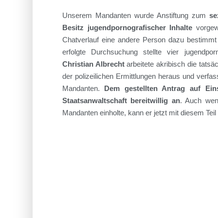
Unsere
m
Mandant
en
wurde
Anstiftung zum
se
Besitz
jugend
pornografischer Inhalte
vorgewo
Chatverlauf eine andere Person
dazu
bestimmt 
erfolgte Durchsuchung stellte vier
jugend
por
Christian Albrecht
arbeitete akribisch
die tatsä
der polizeilichen Ermittlungen
heraus und verfass
Mandanten.
Dem gestellten Antrag auf Ein
Staatsanwaltschaft
bereitwillig
an
.
Auch we
Mandanten
einholte, kann er j
etzt mit diesem Teil