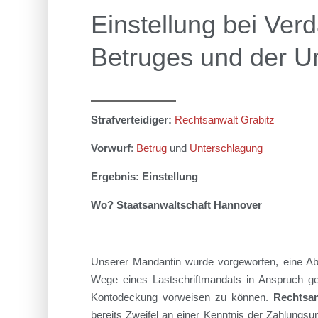
Einstellung bei Ver
Betruges und der U
Strafverteidiger:
Rechtsanwalt Grabitz
Vorwurf
:
Betrug
und
Unterschlagung
Ergebnis: Einstellung
Wo? Staatsanwaltschaft
Hannover
Unsere
r
Mandant
i
n
wurde
vorgeworfen
,
eine A
Wege eines Lastschriftmandats in Anspruch g
Kontodeckung vorweisen zu können.
Rechtsa
bereits Zweifel an einer Kenntnis der Zahlungsu