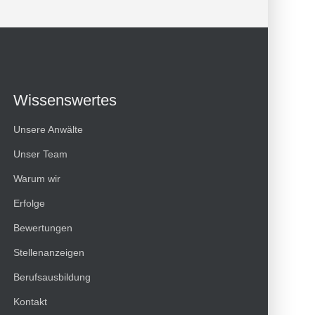
Wissenswertes
Unsere Anwälte
Unser Team
Warum wir
Erfolge
Kundenbewertungen und Erfahrungen zu
Bewertungen
HT Strafverteidiger
Stellenanzeigen
100%
SEHR GUT
Berufsausbildung
Empfehlungen auf
ProvenExpert.com
4,99 / 5,00
Kontakt