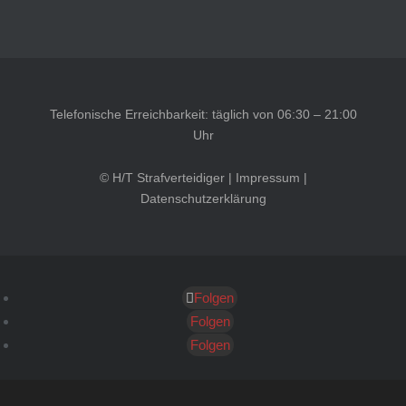
Telefonische Erreichbarkeit: täglich von 06:30 – 21:00
Uhr
© H/T Strafverteidiger |
Impressum
|
Datenschutzerklärung
Folgen
Kundenbewertungen und Erfahrungen zu
HT Strafverteidiger
Folgen
Folgen
SEHR GUT
100%
Empfehlungen auf
ProvenExpert.com
4,99 / 5,00