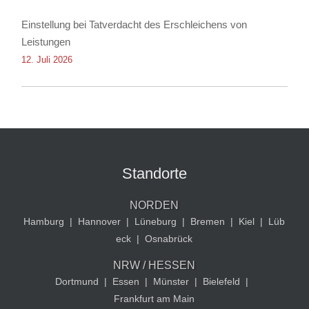
Einstellung bei Tatverdacht des Erschleichens von
Leistungen
12. Juli 2026
Standorte
NORDEN
Hamburg
|
Hannover
|
Lüneburg
|
Bremen
|
Kiel
|
Lüb
eck
|
Osnabrück
NRW / HESSEN
Dortmund
|
Essen
|
Münster
|
Bielefeld
|
Frankfurt am Main