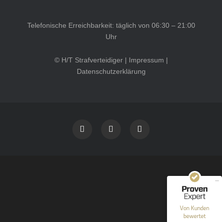
Telefonische Erreichbarkeit: täglich von 06:30 – 21:00
Uhr
© H/T Strafverteidiger |
Impressum
|
Datenschutzerklärung
Kundenbewertungen und Erfahrungen zu
HT Strafverteidiger
SEHR GUT
100%
Empfehlungen auf
ProvenExpert.com
4,99 / 5,00
40
1.646
Bewertungen auf
Bewertungen von 12
Von Kunden
ProvenExpert.com
anderen Quellen
bewertet