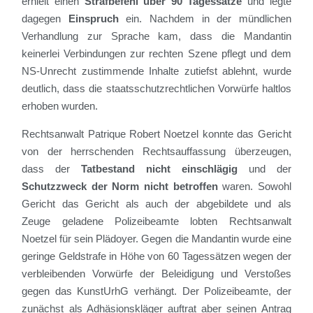
erhielt einen
Strafbefehl über 90 Tagessätze
und legte
dagegen
Einspruch
ein. Nachdem in der mündlichen
Verhandlung zur Sprache kam, dass die Mandantin
keinerlei Verbindungen zur rechten Szene pflegt und dem
NS-Unrecht zustimmende Inhalte zutiefst ablehnt, wurde
deutlich, dass die staatsschutzrechtlichen Vorwürfe haltlos
erhoben wurden.
Rechtsanwalt Patrique Robert Noetzel konnte das Gericht
von der herrschenden Rechtsauffassung
überzeugen
,
dass der
Tatbestand nicht einschlägig
und der
Schutzzweck der Norm nicht betroffen
waren. Sowohl
Gericht das Gericht als auch der abgebildete und als
Zeuge geladene Polizeibeamte lobten Rechtsanwalt
Noetzel für sein Plädoyer. Gegen die Mandantin wurde eine
geringe Geldstrafe in Höhe von 60 Tagessätzen wegen der
verbleibenden Vorwürfe der Beleidigung und Verstoßes
gegen das KunstUrhG verhängt. Der Polizeibeamte, der
zunächst als Adhäsionskläger auftrat aber seinen Antrag