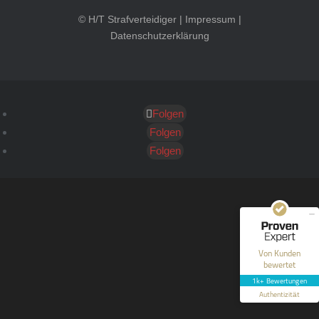
© H/T Strafverteidiger |
Impressum
|
Datenschutzerklärung
Folgen
Kundenbewertungen und Erfahrungen zu
HT Strafverteidiger
Folgen
Folgen
SEHR GUT
100%
Empfehlungen auf
ProvenExpert.com
4,99 / 5,00
40
1.646
Bewertungen auf
Bewertungen von 12
Von Kunden
ProvenExpert.com
anderen Quellen
bewertet
1k+ Bewertungen
Blick aufs ProvenExpert-Profil werfen
Authentizität