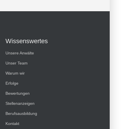
Wissenswertes
Unsere Anwälte
Unser Team
Warum wir
Erfolge
Kundenbewertungen und Erfahrungen zu
Bewertungen
HT Strafverteidiger
Stellenanzeigen
100%
SEHR GUT
Berufsausbildung
Empfehlungen auf
ProvenExpert.com
4,99 / 5,00
Kontakt