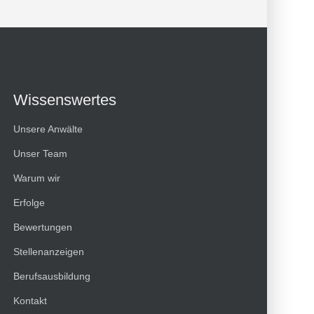
Wissenswertes
Unsere Anwälte
Unser Team
Warum wir
Erfolge
Kundenbewertungen und Erfahrungen zu
Bewertungen
HT Strafverteidiger
Stellenanzeigen
100%
SEHR GUT
Berufsausbildung
Empfehlungen auf
ProvenExpert.com
4,99 / 5,00
Kontakt