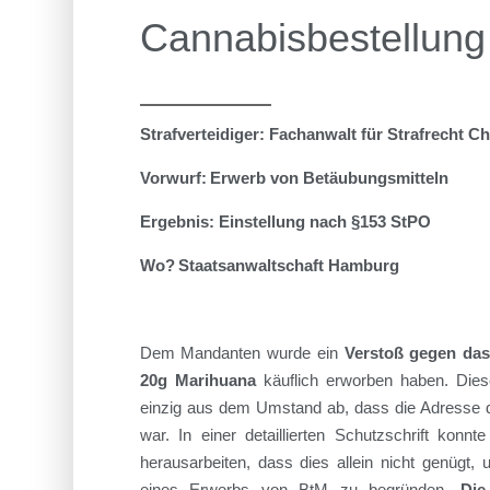
Cannabisbestellung
Strafverteidiger: Fachanwalt für Strafrecht Ch
Vorwurf: Erwerb von Betäubungsmitteln
Ergebnis: Einstellung nach §153 StPO
Wo? Staatsanwaltschaft Hamburg
Dem Mandanten wurde ein
Verstoß gegen da
20g Marihuana
käuflich erworben haben. Diese
einzig aus dem Umstand ab, dass die Adresse d
war. In einer detaillierten Schutzschrift konnt
herausarbeiten, dass
dies allein nicht genügt,
eines Erwerbs von BtM zu begründen.
Die