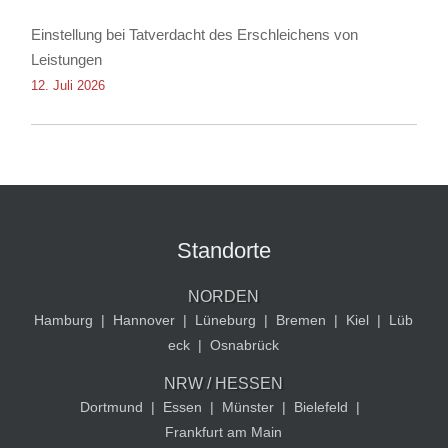
Einstellung bei Tatverdacht des Erschleichens von
Leistungen
12. Juli 2026
Standorte
NORDEN
Hamburg
|
Hannover
|
Lüneburg
|
Bremen
|
Kiel
|
Lüb
eck
|
Osnabrück
NRW / HESSEN
Dortmund
|
Essen
|
Münster
|
Bielefeld
|
Frankfurt am Main