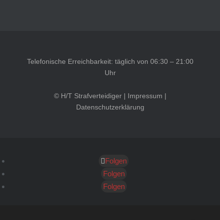
Telefonische Erreichbarkeit: täglich von 06:30 – 21:00
Uhr
© H/T Strafverteidiger |
Impressum
|
Datenschutzerklärung
Folgen
Kundenbewertungen und Erfahrungen zu
HT Strafverteidiger
Folgen
Folgen
SEHR GUT
100%
Empfehlungen auf
ProvenExpert.com
4,99 / 5,00