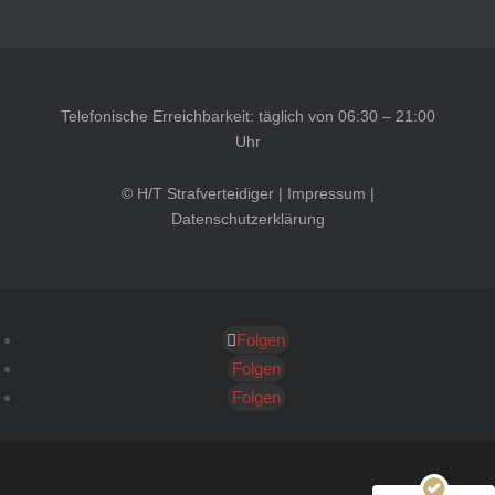
Telefonische Erreichbarkeit: täglich von 06:30 – 21:00
Uhr
© H/T Strafverteidiger |
Impressum
|
Datenschutzerklärung
Folgen
Kundenbewertungen und Erfahrungen zu
HT Strafverteidiger
Folgen
Folgen
SEHR GUT
100%
Empfehlungen auf
ProvenExpert.com
4,99 / 5,00