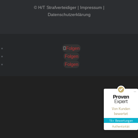
© H/T Strafverteidiger |
Impressum
|
Datenschutzerklärung
Folgen
Kundenbewertungen und Erfahrungen zu
HT Strafverteidiger
Folgen
Folgen
SEHR GUT
100%
Empfehlungen auf
ProvenExpert.com
4,99 / 5,00
40
1.646
Bewertungen auf
Bewertungen von 12
Von Kunden
ProvenExpert.com
anderen Quellen
bewertet
1k+ Bewertungen
Blick aufs ProvenExpert-Profil werfen
Authentizität