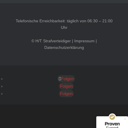
Telefonische Erreichbarkeit: täglich von 06:30 – 21:00
Uhr
© H/T Strafverteidiger |
Impressum
|
Datenschutzerklärung
Folgen
Kundenbewertungen und Erfahrungen zu
HT Strafverteidiger
Folgen
Folgen
SEHR GUT
100%
Empfehlungen auf
ProvenExpert.com
4,99 / 5,00
40
1.646