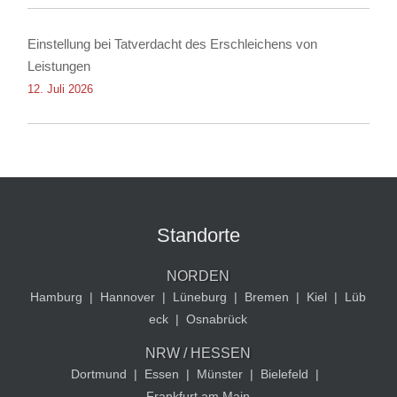
Einstellung bei Tatverdacht des Erschleichens von
Leistungen
12. Juli 2026
Standorte
NORDEN
Hamburg
|
Hannover
|
Lüneburg
|
Bremen
|
Kiel
|
Lüb
eck
|
Osnabrück
NRW / HESSEN
Dortmund
|
Essen
|
Münster
|
Bielefeld
|
Frankfurt am Main