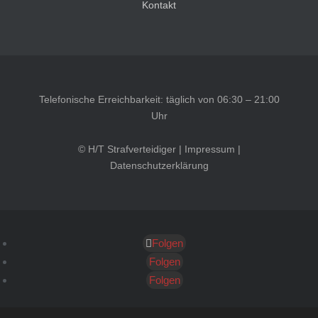
Kontakt
Telefonische Erreichbarkeit: täglich von 06:30 – 21:00
Uhr
© H/T Strafverteidiger |
Impressum
|
Datenschutzerklärung
Folgen
Kundenbewertungen und Erfahrungen zu
HT Strafverteidiger
Folgen
Folgen
SEHR GUT
100%
Empfehlungen auf