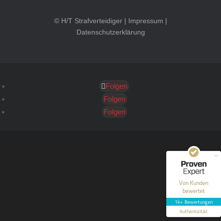
© H/T Strafverteidiger |
Impressum
|
Datenschutzerklärung
Folgen
Kundenbewertungen und Erfahrungen zu
HT Strafverteidiger
Folgen
Folgen
SEHR GUT
100%
Empfehlungen auf
ProvenExpert.com
4,99 / 5,00
40
1.646
Bewertungen auf
Bewertungen von 12
Von Kunden
ProvenExpert.com
anderen Quellen
bewertet
1k+ Bewertungen
Blick aufs ProvenExpert-Profil werfen
Authentizität