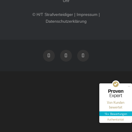
Uhr
© H/T Strafverteidiger |
Impressum
|
Datenschutzerklärung
Kundenbewertungen und Erfahrungen zu
HT Strafverteidiger
SEHR GUT
100%
Empfehlungen auf
ProvenExpert.com
4,99 / 5,00
40
1.646
Bewertungen auf
Bewertungen von 12
Von Kunden
ProvenExpert.com
anderen Quellen
bewertet
1k+ Bewertungen
Blick aufs ProvenExpert-Profil werfen
Authentizität