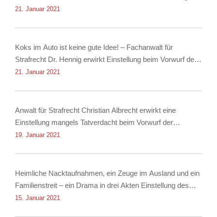
erwirkt Einstellung
21. Januar 2021
Koks im Auto ist keine gute Idee! – Fachanwalt für
Strafrecht Dr. Hennig erwirkt Einstellung beim Vorwurf des
Besitzes von Kokain!
21. Januar 2021
Anwalt für Strafrecht Christian Albrecht erwirkt eine
Einstellung mangels Tatverdacht beim Vorwurf der
Nachstellung
19. Januar 2021
Heimliche Nacktaufnahmen, ein Zeuge im Ausland und ein
Familienstreit – ein Drama in drei Akten Einstellung des
Verfahrens dank Rechtsanwalt für Strafrecht Christian
15. Januar 2021
Albrecht