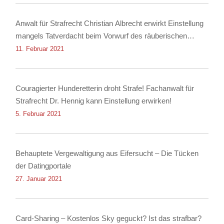
Anwalt für Strafrecht Christian Albrecht erwirkt Einstellung
mangels Tatverdacht beim Vorwurf des räuberischen
Diebstahls sowie der Körperverletzung
11. Februar 2021
Couragierter Hunderetterin droht Strafe! Fachanwalt für
Strafrecht Dr. Hennig kann Einstellung erwirken!
5. Februar 2021
Behauptete Vergewaltigung aus Eifersucht – Die Tücken
der Datingportale
27. Januar 2021
Card-Sharing – Kostenlos Sky geguckt? Ist das strafbar?