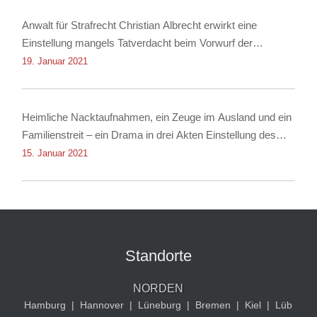
Anwalt für Strafrecht Christian Albrecht erwirkt eine
Einstellung mangels Tatverdacht beim Vorwurf der
Nachstellung
19. Januar 2021
Heimliche Nacktaufnahmen, ein Zeuge im Ausland und ein
Familienstreit – ein Drama in drei Akten Einstellung des
Verfahrens dank Rechtsanwalt für Strafrecht Christian
15. Januar 2021
Albrecht
Standorte
NORDEN
Hamburg
|
Hannover
|
Lüneburg
|
Bremen
|
Kiel
|
Lüb