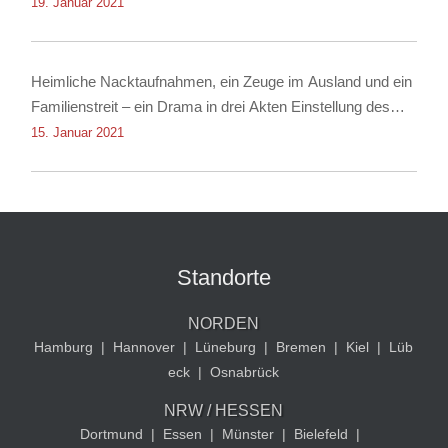
Nachstellung
19. Januar 2021
Heimliche Nacktaufnahmen, ein Zeuge im Ausland und ein
Familienstreit – ein Drama in drei Akten Einstellung des
Verfahrens dank Rechtsanwalt für Strafrecht Christian
15. Januar 2021
Albrecht
Standorte
NORDEN
Hamburg
|
Hannover
|
Lüneburg
|
Bremen
|
Kiel
|
Lüb
eck
|
Osnabrück
NRW / HESSEN
Dortmund
|
Essen
|
Münster
|
Bielefeld
|