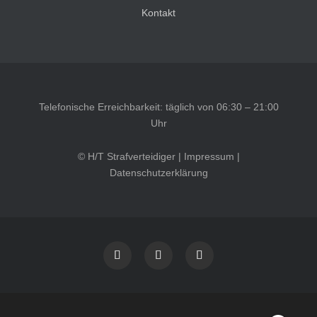
Kontakt
Telefonische Erreichbarkeit: täglich von 06:30 – 21:00
Uhr
© H/T Strafverteidiger |
Impressum
|
Datenschutzerklärung
Kundenbewertungen und Erfahrungen zu
HT Strafverteidiger
SEHR GUT
100%
Empfehlungen auf
ProvenExpert.com
4,99 / 5,00