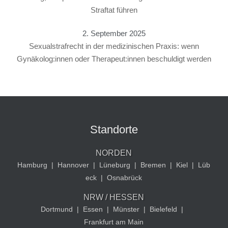
Straftat führen
2. September 2025
Sexualstrafrecht in der medizinischen Praxis: wenn
Gynäkolog:innen oder Therapeut:innen beschuldigt werden
Standorte
NORDEN
Hamburg
|
Hannover
|
Lüneburg
|
Bremen
|
Kiel
|
Lüb
eck
|
Osnabrück
NRW / HESSEN
Dortmund
|
Essen
|
Münster
|
Bielefeld
|
Frankfurt am Main