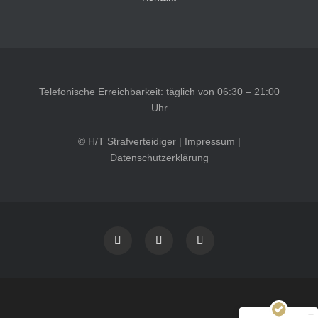
Telefonische Erreichbarkeit: täglich von 06:30 – 21:00
Uhr
© H/T Strafverteidiger |
Impressum
|
Datenschutzerklärung
Kundenbewertungen und Erfahrungen zu
HT Strafverteidiger
SEHR GUT
100%
Empfehlungen auf
ProvenExpert.com
4,99 / 5,00