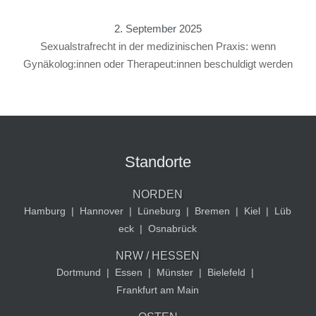
2. September 2025
Sexualstrafrecht in der medizinischen Praxis: wenn
Gynäkolog:innen oder Therapeut:innen beschuldigt werden
Standorte
NORDEN
Hamburg
|
Hannover
|
Lüneburg
|
Bremen
|
Kiel
|
Lüb
eck
|
Osnabrück
NRW / HESSEN
Dortmund
|
Essen
|
Münster
|
Bielefeld
|
Frankfurt am Main