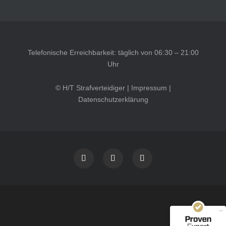
Telefonische Erreichbarkeit: täglich von 06:30 – 21:00
Uhr
© H/T Strafverteidiger |
Impressum
|
Datenschutzerklärung
Kundenbewertungen und Erfahrungen zu
HT Strafverteidiger
SEHR GUT
100%
Empfehlungen auf
ProvenExpert.com
4,99 / 5,00
40
1.646