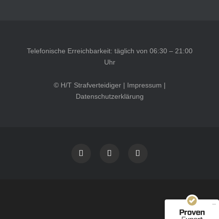
Telefonische Erreichbarkeit: täglich von 06:30 – 21:00
Uhr
© H/T Strafverteidiger |
Impressum
|
Datenschutzerklärung
Kundenbewertungen und Erfahrungen zu
HT Strafverteidiger
SEHR GUT
100%
Empfehlungen auf
ProvenExpert.com
4,99 / 5,00
40
1.646