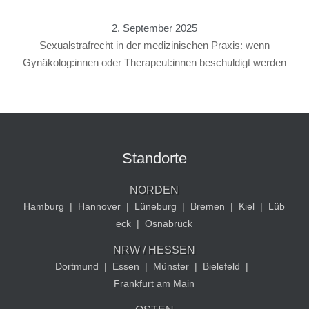
2. September 2025
Sexualstrafrecht in der medizinischen Praxis: wenn
Gynäkolog:innen oder Therapeut:innen beschuldigt werden
Standorte
NORDEN
Hamburg
|
Hannover
|
Lüneburg
|
Bremen
|
Kiel
|
Lüb
eck
|
Osnabrück
NRW / HESSEN
Dortmund
|
Essen
|
Münster
|
Bielefeld
|
Frankfurt am Main