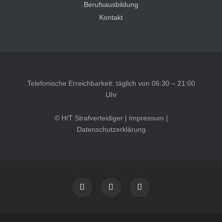
Berufsausbildung
Kontakt
Telefonische Erreichbarkeit: täglich von 06:30 – 21:00
Uhr
© H/T Strafverteidiger |
Impressum
|
Datenschutzerklärung
Kundenbewertungen und Erfahrungen zu
HT Strafverteidiger
SEHR GUT
100%
Empfehlungen auf