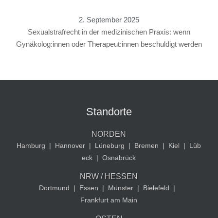
2. September 2025
Sexualstrafrecht in der medizinischen Praxis: wenn
Gynäkolog:innen oder Therapeut:innen beschuldigt werden
Standorte
NORDEN
Hamburg
|
Hannover
|
Lüneburg
|
Bremen
|
Kiel
|
Lüb
eck
|
Osnabrück
NRW / HESSEN
Dortmund
|
Essen
|
Münster
|
Bielefeld
|
Frankfurt am Main