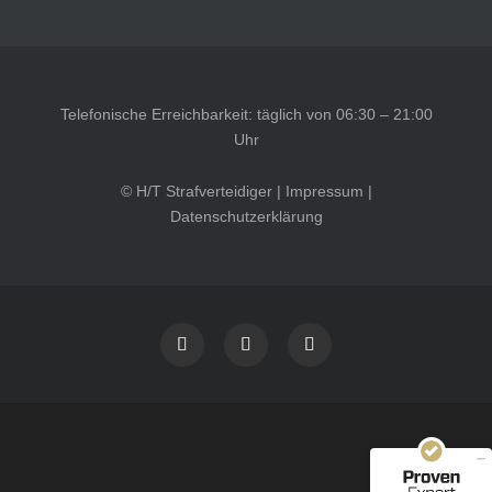
Telefonische Erreichbarkeit: täglich von 06:30 – 21:00
Uhr
© H/T Strafverteidiger |
Impressum
|
Datenschutzerklärung
Kundenbewertungen und Erfahrungen zu
HT Strafverteidiger
SEHR GUT
100%
Empfehlungen auf
ProvenExpert.com
4,99 / 5,00
40
1.646