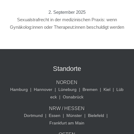
2. September 2025
Sexualstrafrecht in der medizinischen Praxis: wenn
Gynäkolog:innen oder Therapeut:innen beschuldigt werden
Standorte
NORDEN
Hamburg
|
Hannover
|
Lüneburg
|
Bremen
|
Kiel
|
Lüb
eck
|
Osnabrück
NRW / HESSEN
Dortmund
|
Essen
|
Münster
|
Bielefeld
|
Frankfurt am Main