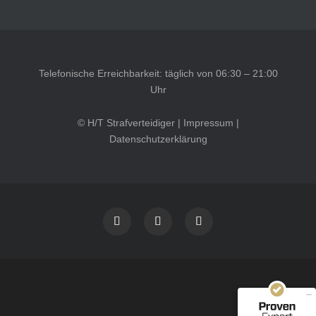
Telefonische Erreichbarkeit: täglich von 06:30 – 21:00
Uhr
© H/T Strafverteidiger |
Impressum
|
Datenschutzerklärung
Kundenbewertungen und Erfahrungen zu
HT Strafverteidiger
SEHR GUT
100%
Empfehlungen auf
ProvenExpert.com
4,99 / 5,00
40
1.646