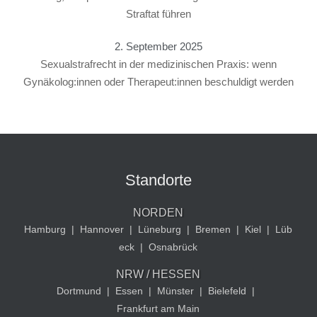
Straftat führen
2. September 2025
Sexualstrafrecht in der medizinischen Praxis: wenn
Gynäkolog:innen oder Therapeut:innen beschuldigt werden
Standorte
NORDEN
Hamburg
|
Hannover
|
Lüneburg
|
Bremen
|
Kiel
|
Lüb
eck
|
Osnabrück
NRW / HESSEN
Dortmund
|
Essen
|
Münster
|
Bielefeld
|
Frankfurt am Main