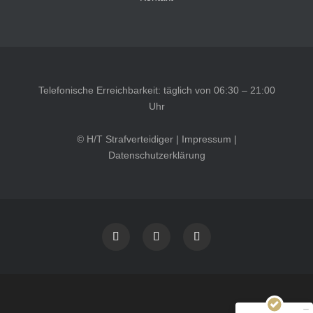
Telefonische Erreichbarkeit: täglich von 06:30 – 21:00
Uhr
© H/T Strafverteidiger |
Impressum
|
Datenschutzerklärung
Kundenbewertungen und Erfahrungen zu
HT Strafverteidiger
SEHR GUT
100%
Empfehlungen auf
ProvenExpert.com
4,99 / 5,00