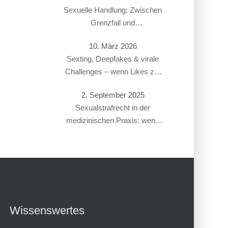
Sexuelle Handlung: Zwischen
Grenzfall und
Gesetzesverstoß
10. März 2026
Sexting, Deepfakes & virale
Challenges – wenn Likes zur
Straftat führen
2. September 2025
Sexualstrafrecht in der
medizinischen Praxis: wenn
Gynäkolog:innen oder
Therapeut:innen beschuldigt
werden
Wissenswertes