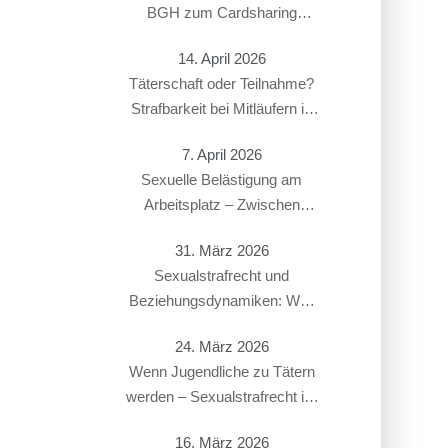
BGH zum Cardsharing
entschieden hat
14. April 2026
Täterschaft oder Teilnahme?
Strafbarkeit bei Mitläufern in
Sexualstrafsachen
7. April 2026
Sexuelle Belästigung am
Arbeitsplatz – Zwischen
Strafbarkeit und Arbeitsrecht:
31. März 2026
Überschneidung von § 184i
Sexualstrafrecht und
StGB mit arbeitsrechtlichen
Beziehungsdynamiken: Was
Konsequenzen
gilt bei Paaren, Ex-Partnern
24. März 2026
oder in offenen Beziehungen?
Wenn Jugendliche zu Tätern
werden – Sexualstrafrecht im
Jugendstrafverfahren
16. März 2026