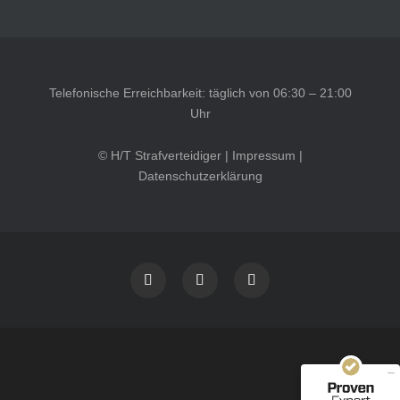
Telefonische Erreichbarkeit: täglich von 06:30 – 21:00
Uhr
© H/T Strafverteidiger |
Impressum
|
Datenschutzerklärung
Kundenbewertungen und Erfahrungen zu
HT Strafverteidiger
SEHR GUT
100%
Empfehlungen auf
ProvenExpert.com
4,99 / 5,00
40
1.646