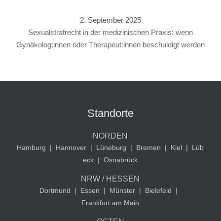
2. September 2025
Sexualstrafrecht in der medizinischen Praxis: wenn
Gynäkolog:innen oder Therapeut:innen beschuldigt werden
Standorte
NORDEN
Hamburg
|
Hannover
|
Lüneburg
|
Bremen
|
Kiel
|
Lüb
eck
|
Osnabrück
NRW / HESSEN
Dortmund
|
Essen
|
Münster
|
Bielefeld
|
Frankfurt am Main