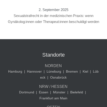
2. September 2025
Sexualstrafrecht in der medizinischen Praxis: wenn
Gynäkolog:innen oder Therapeut:innen beschuldigt werden
Standorte
NORDEN
Hamburg
|
Hannover
|
Lüneburg
|
Bremen
|
Kiel
|
Lüb
eck
|
Osnabrück
NRW / HESSEN
Dortmund
|
Essen
|
Münster
|
Bielefeld
|
Frankfurt am Main