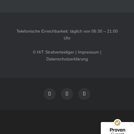
Telefonische Erreichbarkeit: täglich von 06:30 – 21:00
Uhr
© H/T Strafverteidiger |
Impressum
|
Datenschutzerklärung
Kundenbewertungen und Erfahrungen zu
HT Strafverteidiger
SEHR GUT
100%
Empfehlungen auf
ProvenExpert.com
4,99 / 5,00
40
1.646