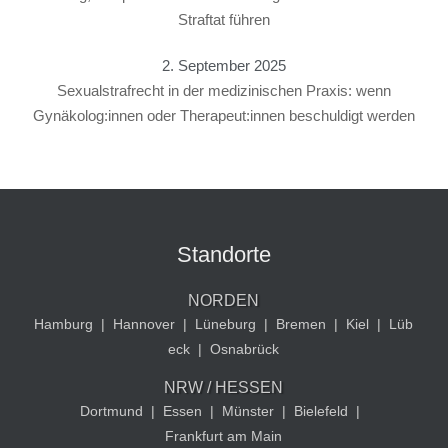
Straftat führen
2. September 2025
Sexualstrafrecht in der medizinischen Praxis: wenn
Gynäkolog:innen oder Therapeut:innen beschuldigt werden
Standorte
NORDEN
Hamburg
|
Hannover
|
Lüneburg
|
Bremen
|
Kiel
|
Lüb
eck
|
Osnabrück
NRW / HESSEN
Dortmund
|
Essen
|
Münster
|
Bielefeld
|
Frankfurt am Main