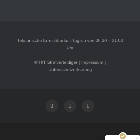
Telefonische Erreichbarkeit: täglich von 06:30 – 21:00
Uhr
© H/T Strafverteidiger |
Impressum
|
Datenschutzerklärung
Kundenbewertungen und Erfahrungen zu
HT Strafverteidiger
SEHR GUT
100%
Empfehlungen auf
ProvenExpert.com
4,99 / 5,00