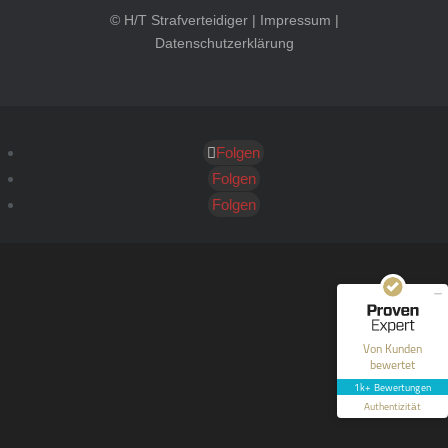
© H/T Strafverteidiger |
Impressum
|
Datenschutzerklärung
Folgen
Kundenbewertungen und Erfahrungen zu
HT Strafverteidiger
Folgen
Folgen
SEHR GUT
100%
Empfehlungen auf
ProvenExpert.com
4,99 / 5,00
40
1.646
Bewertungen auf
Bewertungen von 12
Von Kunden
ProvenExpert.com
anderen Quellen
bewertet
1k+ Bewertungen
Blick aufs ProvenExpert-Profil werfen
Authentizität