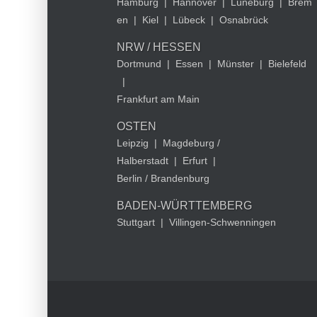
Hamburg
|
Hannover
|
Lüneburg
|
Brem
en
|
Kiel
|
Lübeck
|
Osnabrück
NRW / HESSEN
Dortmund
|
Essen
|
Münster
|
Bielefeld
|
Frankfurt am Main
OSTEN
Leipzig
|
Magdeburg /
Halberstadt
|
Erfurt
|
Berlin / Brandenburg
BADEN-WÜRTTEMBERG
Stuttgart
|
Villingen-Schwenningen