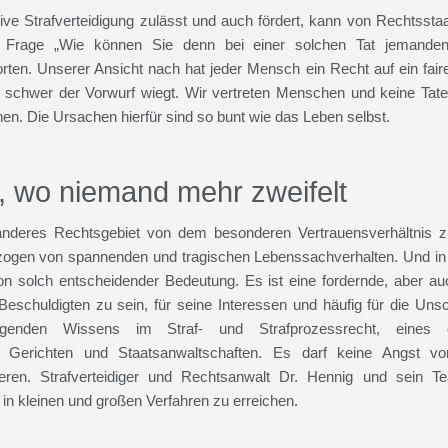
tive Strafverteidigung zulässt und auch fördert, kann von Rechtsstaat
e Frage „Wie können Sie denn bei einer solchen Tat jemanden
worten. Unserer Ansicht nach hat jeder Mensch ein Recht auf ein fair
 schwer der Vorwurf wiegt. Wir vertreten Menschen und keine Taten
hen. Die Ursachen hierfür sind so bunt wie das Leben selbst.
, wo niemand mehr zweifelt
 anderes Rechtsgebiet von dem besonderen Vertrauensverhältnis
hzogen von spannenden und tragischen Lebenssachverhalten. Und in
n solch entscheidender Bedeutung. Es ist eine fordernde, aber auc
Beschuldigten zu sein, für seine Interessen und häufig für die Un
genden Wissens im Straf- und Strafprozessrecht, eines e
 Gerichten und Staatsanwaltschaften. Es darf keine Angst vo
ieren. Strafverteidiger und Rechtsanwalt Dr. Hennig und sein T
 in kleinen und großen Verfahren zu erreichen.