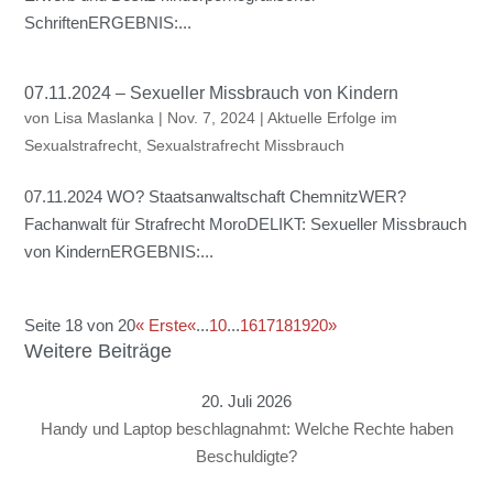
SchriftenERGEBNIS:...
07.11.2024 – Sexueller Missbrauch von Kindern
von
Lisa Maslanka
|
Nov. 7, 2024
|
Aktuelle Erfolge im
Sexualstrafrecht
,
Sexualstrafrecht Missbrauch
07.11.2024 WO? Staatsanwaltschaft ChemnitzWER?
Fachanwalt für Strafrecht MoroDELIKT: Sexueller Missbrauch
von KindernERGEBNIS:...
Seite 18 von 20
« Erste
«
...
10
...
16
17
18
19
20
»
Weitere Beiträge
20. Juli 2026
Handy und Laptop beschlagnahmt: Welche Rechte haben
Beschuldigte?