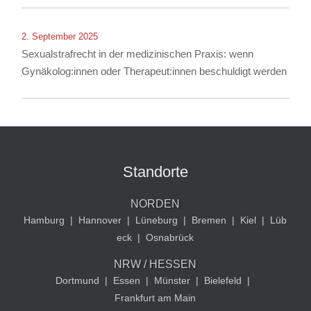
2. September 2025
Sexualstrafrecht in der medizinischen Praxis: wenn
Gynäkolog:innen oder Therapeut:innen beschuldigt werden
Standorte
NORDEN
Hamburg
|
Hannover
|
Lüneburg
|
Bremen
|
Kiel
|
Lüb
eck
|
Osnabrück
NRW / HESSEN
Dortmund
|
Essen
|
Münster
|
Bielefeld
|
Frankfurt am Main