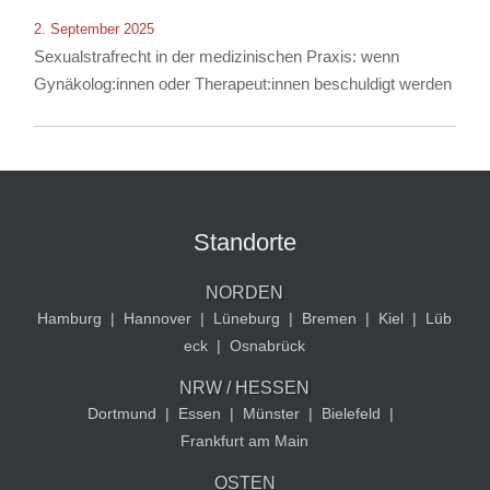
2. September 2025
Sexualstrafrecht in der medizinischen Praxis: wenn
Gynäkolog:innen oder Therapeut:innen beschuldigt werden
Standorte
NORDEN
Hamburg
|
Hannover
|
Lüneburg
|
Bremen
|
Kiel
|
Lüb
eck
|
Osnabrück
NRW / HESSEN
Dortmund
|
Essen
|
Münster
|
Bielefeld
|
Frankfurt am Main
OSTEN