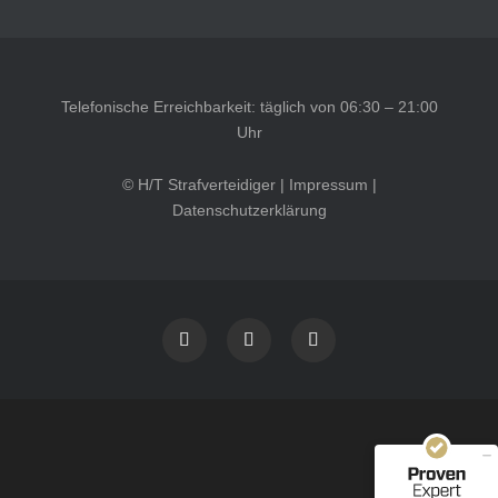
Telefonische Erreichbarkeit: täglich von 06:30 – 21:00
Uhr
© H/T Strafverteidiger |
Impressum
|
Datenschutzerklärung
Kundenbewertungen und Erfahrungen zu
HT Strafverteidiger
SEHR GUT
100%
Empfehlungen auf
ProvenExpert.com
4,99 / 5,00
40
1.646