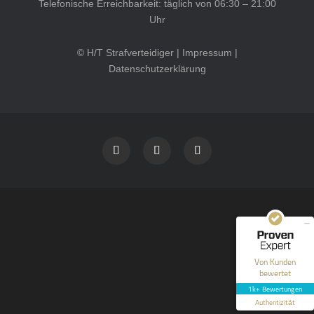
Telefonische Erreichbarkeit: täglich von 06:30 – 21:00
Uhr
© H/T Strafverteidiger |
Impressum
|
Datenschutzerklärung
Kundenbewertungen und Erfahrungen zu
HT Strafverteidiger
SEHR GUT
100%
Empfehlungen auf
ProvenExpert.com
4,99 / 5,00
40
1.646
Bewertungen auf
Bewertungen von 12
Von Kunden
ProvenExpert.com
anderen Quellen
bewertet
1k+ Bewertungen
Blick aufs ProvenExpert-Profil werfen
Authentizität