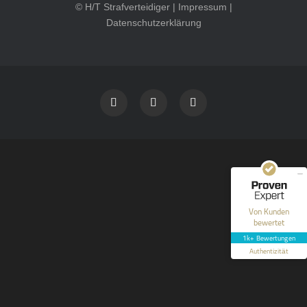
© H/T Strafverteidiger |
Impressum
|
Datenschutzerklärung
Kundenbewertungen und Erfahrungen zu
HT Strafverteidiger
SEHR GUT
100%
Empfehlungen auf
ProvenExpert.com
4,99 / 5,00
40
1.646
Bewertungen auf
Bewertungen von 12
Von Kunden
ProvenExpert.com
anderen Quellen
bewertet
1k+ Bewertungen
Blick aufs ProvenExpert-Profil werfen
Authentizität