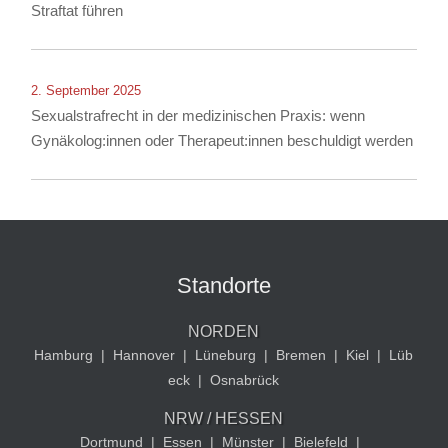
Straftat führen
2. September 2025
Sexualstrafrecht in der medizinischen Praxis: wenn
Gynäkolog:innen oder Therapeut:innen beschuldigt werden
Standorte
NORDEN
Hamburg
|
Hannover
|
Lüneburg
|
Bremen
|
Kiel
|
Lüb
eck
|
Osnabrück
NRW / HESSEN
Dortmund
|
Essen
|
Münster
|
Bielefeld
|