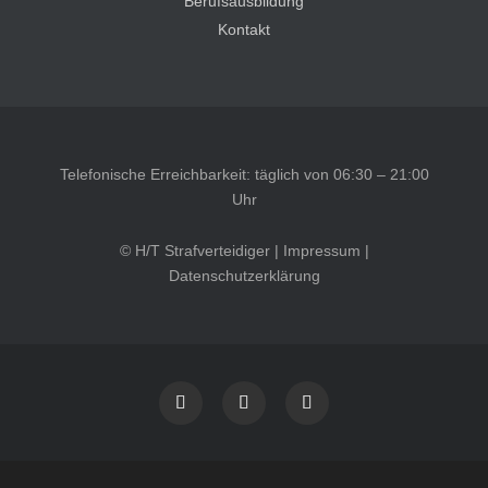
Berufsausbildung
Kontakt
Telefonische Erreichbarkeit: täglich von 06:30 – 21:00
Uhr
© H/T Strafverteidiger |
Impressum
|
Datenschutzerklärung
Kundenbewertungen und Erfahrungen zu
HT Strafverteidiger
SEHR GUT
100%
Empfehlungen auf
ProvenExpert.com
4,99 / 5,00