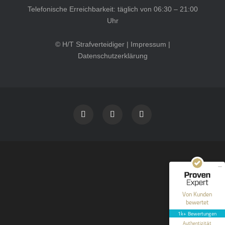
Telefonische Erreichbarkeit: täglich von 06:30 – 21:00
Uhr
© H/T Strafverteidiger |
Impressum
|
Datenschutzerklärung
Kundenbewertungen und Erfahrungen zu
HT Strafverteidiger
SEHR GUT
100%
Empfehlungen auf
ProvenExpert.com
4,99 / 5,00
40
1.646
Bewertungen auf
Bewertungen von 12
Von Kunden
ProvenExpert.com
anderen Quellen
bewertet
1k+ Bewertungen
Blick aufs ProvenExpert-Profil werfen
Authentizität