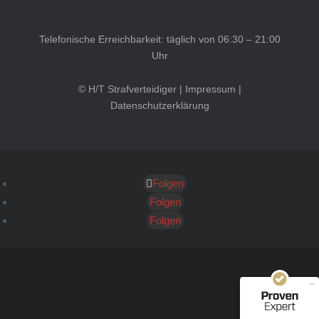
Telefonische Erreichbarkeit: täglich von 06:30 – 21:00
Uhr
© H/T Strafverteidiger |
Impressum
|
Datenschutzerklärung
Folgen
Kundenbewertungen und Erfahrungen zu
HT Strafverteidiger
Folgen
Folgen
SEHR GUT
100%
Empfehlungen auf
ProvenExpert.com
4,99 / 5,00
40
1.646
Bewertungen auf
Bewertungen von 12