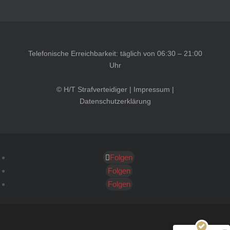
Telefonische Erreichbarkeit: täglich von 06:30 – 21:00
Uhr
© H/T Strafverteidiger |
Impressum
|
Datenschutzerklärung
Folgen
Kundenbewertungen und Erfahrungen zu
HT Strafverteidiger
Folgen
Folgen
SEHR GUT
100%
Empfehlungen auf
ProvenExpert.com
4,99 / 5,00