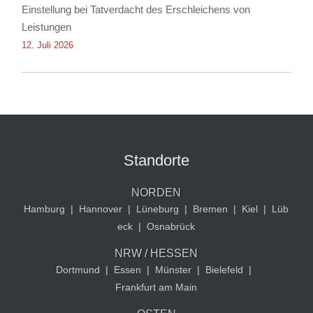
Einstellung bei Tatverdacht des Erschleichens von
Leistungen
12. Juli 2026
Standorte
NORDEN
Hamburg
|
Hannover
|
Lüneburg
|
Bremen
|
Kiel
|
Lüb
eck
|
Osnabrück
NRW / HESSEN
Dortmund
|
Essen
|
Münster
|
Bielefeld
|
Frankfurt am Main