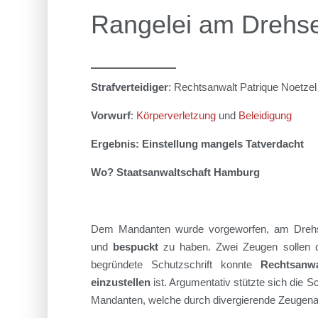
Rangelei am Drehse
Strafverteidiger
: Rechtsanwalt Patrique Noetze
Vorwurf
:
Körperverletzung
und
Beleidigung
Ergebnis: Einstellung mangels Tatverdacht
Wo? Staatsanwaltschaft Hamburg
Dem Mandanten wurde vorgeworfen, am
Dreh
und
bespuckt
zu haben.
Zwei Zeugen sollen d
begründete
Schutzschrift konnte
Rechtsanwa
e
inzustellen
ist. Argumentativ stützte sich die S
Mandanten, welche durch
divergierende Zeuge