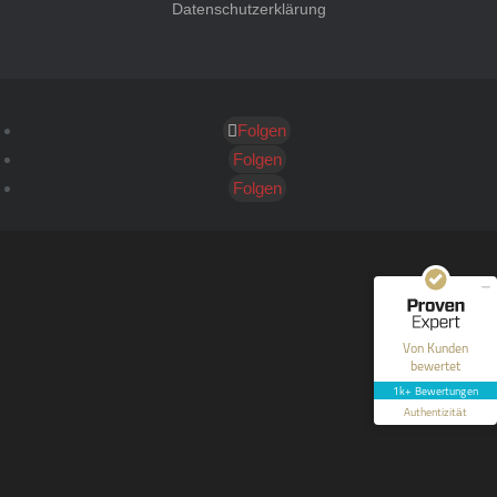
Datenschutzerklärung
Folgen
Kundenbewertungen und Erfahrungen zu
HT Strafverteidiger
Folgen
Folgen
SEHR GUT
100%
Empfehlungen auf
ProvenExpert.com
4,99 / 5,00
40
1.646
Bewertungen auf
Bewertungen von 12
Von Kunden
ProvenExpert.com
anderen Quellen
bewertet
1k+ Bewertungen
Blick aufs ProvenExpert-Profil werfen
Authentizität