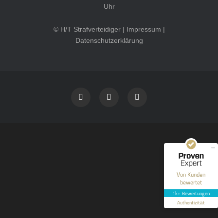
Uhr
© H/T Strafverteidiger |
Impressum
|
Datenschutzerklärung
Kundenbewertungen und Erfahrungen zu
HT Strafverteidiger
SEHR GUT
100%
Empfehlungen auf
ProvenExpert.com
4,99 / 5,00
40
1.646
Bewertungen auf
Bewertungen von 12
Von Kunden
ProvenExpert.com
anderen Quellen
bewertet
1k+ Bewertungen
Blick aufs ProvenExpert-Profil werfen
Authentizität